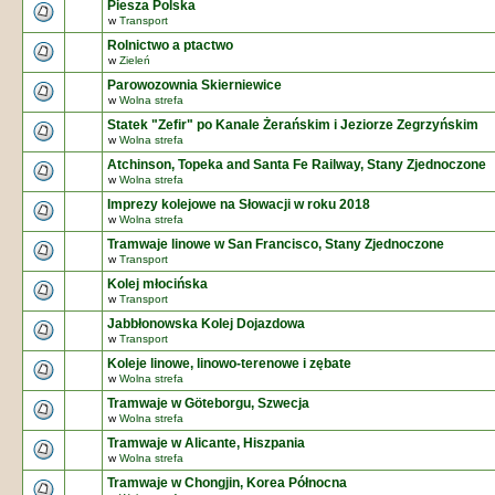
Piesza Polska
w
Transport
Rolnictwo a ptactwo
w
Zieleń
Parowozownia Skierniewice
w
Wolna strefa
Statek "Zefir" po Kanale Żerańskim i Jeziorze Zegrzyńskim
w
Wolna strefa
Atchinson, Topeka and Santa Fe Railway, Stany Zjednoczone
w
Wolna strefa
Imprezy kolejowe na Słowacji w roku 2018
w
Wolna strefa
Tramwaje linowe w San Francisco, Stany Zjednoczone
w
Transport
Kolej młocińska
w
Transport
Jabbłonowska Kolej Dojazdowa
w
Transport
Koleje linowe, linowo-terenowe i zębate
w
Wolna strefa
Tramwaje w Göteborgu, Szwecja
w
Wolna strefa
Tramwaje w Alicante, Hiszpania
w
Wolna strefa
Tramwaje w Chongjin, Korea Północna