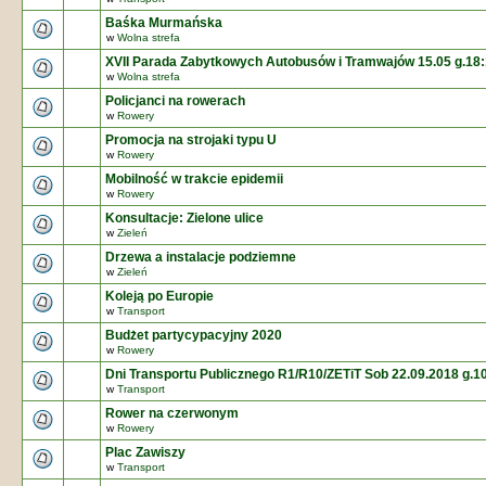
Baśka Murmańska
w
Wolna strefa
XVII Parada Zabytkowych Autobusów i Tramwajów 15.05 g.18
w
Wolna strefa
Policjanci na rowerach
w
Rowery
Promocja na strojaki typu U
w
Rowery
Mobilność w trakcie epidemii
w
Rowery
Konsultacje: Zielone ulice
w
Zieleń
Drzewa a instalacje podziemne
w
Zieleń
Koleją po Europie
w
Transport
Budżet partycypacyjny 2020
w
Rowery
Dni Transportu Publicznego R1/R10/ZETiT Sob 22.09.2018 g.1
w
Transport
Rower na czerwonym
w
Rowery
Plac Zawiszy
w
Transport