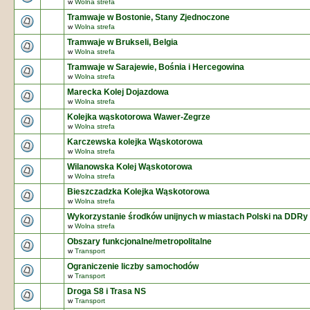
w
Wolna strefa
Tramwaje w Bostonie, Stany Zjednoczone
w
Wolna strefa
Tramwaje w Brukseli, Belgia
w
Wolna strefa
Tramwaje w Sarajewie, Bośnia i Hercegowina
w
Wolna strefa
Marecka Kolej Dojazdowa
w
Wolna strefa
Kolejka wąskotorowa Wawer-Zegrze
w
Wolna strefa
Karczewska kolejka Wąskotorowa
w
Wolna strefa
Wilanowska Kolej Wąskotorowa
w
Wolna strefa
Bieszczadzka Kolejka Wąskotorowa
w
Wolna strefa
Wykorzystanie środków unijnych w miastach Polski na DDRy
w
Wolna strefa
Obszary funkcjonalne/metropolitalne
w
Transport
Ograniczenie liczby samochodów
w
Transport
Droga S8 i Trasa NS
w
Transport