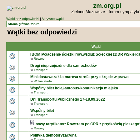
zm.org.pl
Zielone Mazowsze - forum sympatyk
Wątki bez odpowiedzi
|
Aktywne wątki
Strona główna forum
Wątki bez odpowiedzi
Wątki
[BOM]Połączenie ścieżki row.wzdłuż Sołeckiej zDDR wSkierd
w
Rowery
Drogi nieprzejezdne dla samochodów
w
Transport
Mini dostawczaki a martwa strefa przy skręcie w prawo
w
Wolna strefa
Wspólny bilet kolej-autobus-komunikacja miejska
w
Transport
Dni Transportu Publicznego 17-18.09.2022
w
Transport
Wspólny bilet
w
Transport
nowy taryfikator: Rowerem po CPR z prędkością pieszego
w
Rowery
Polityka demotoryzacyjna
w
Transport