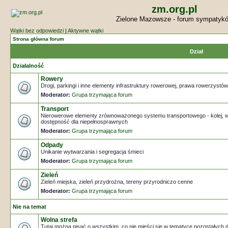
zm.org.pl
Zielone Mazowsze - forum sympatyk
Wątki bez odpowiedzi
|
Aktywne wątki
Strona główna forum
Dział
Działalność
Rowery
Drogi, parkingi i inne elementy infrastruktury rowerowej, prawa rowerzystów
Moderator:
Grupa trzymająca forum
Transport
Nierowerowe elementy zrównoważonego systemu transportowego - kolej, ws
dostępność dla niepełnosprawnych
Moderator:
Grupa trzymająca forum
Odpady
Unikanie wytwarzania i segregacja śmieci
Moderator:
Grupa trzymająca forum
Zieleń
Zieleń miejska, zieleń przydrożna, tereny przyrodniczo cenne
Moderator:
Grupa trzymająca forum
Nie na temat
Wolna strefa
Tutaj można pisać o wszystkim, co nie mieści się w tematyce pozostałych 